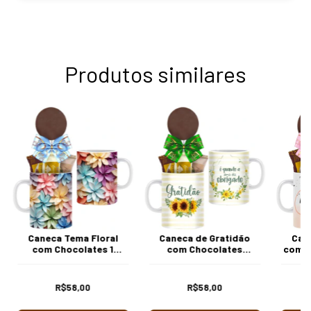
Produtos similares
Caneca Tema Floral
Caneca de Gratidão
Can
com Chocolates 1
com Chocolates
com C
Borússia Chocolates
Borússia Chocolates
Ború
R$58,00
R$58,00