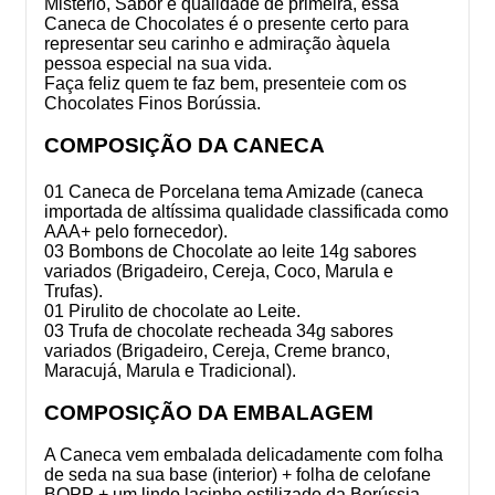
Mistério, Sabor e qualidade de primeira, essa
Caneca de Chocolates é o presente certo para
representar seu carinho e admiração àquela
pessoa especial na sua vida.
Faça feliz quem te faz bem, presenteie com os
Chocolates Finos Borússia.
COMPOSIÇÃO DA CANECA
01 Caneca de Porcelana tema Amizade (caneca
importada de altíssima qualidade classificada como
AAA+ pelo fornecedor).
03 Bombons de Chocolate ao leite 14g sabores
variados (Brigadeiro, Cereja, Coco, Marula e
Trufas).
01 Pirulito de chocolate ao Leite.
03 Trufa de chocolate recheada 34g sabores
variados
(Brigadeiro, Cereja, Creme branco,
Maracujá, Marula e Tradicional).
COMPOSIÇÃO DA EMBALAGEM
A Caneca vem embalada delicadamente com folha
de seda na sua base (interior) + folha de celofane
BOPP + um lindo lacinho estilizado da Borússia.