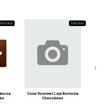
ESGOTADO
ESGOTADO
Páscoa
Cone Gourmet Loja Borússia
Ca
tes
Chocolates
Choco