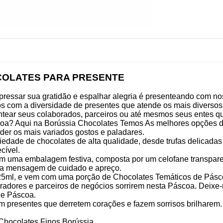
COLATES PARA PRESENTE
pressar sua gratidão e espalhar alegria é presenteando com n
os com a diversidade de presentes que atende os mais diversos 
ear seus colaborados, parceiros ou até mesmos seus entes qu
coa? Aqui na Borússia Chocolates Temos As melhores opções d
er os mais variados gostos e paladares.
dade de chocolates de alta qualidade, desde trufas delicadas
cível.
uma embalagem festiva, composta por um celofane transparent
ma mensagem de cuidado e apreço.
5ml, e vem com uma porção de Chocolates Temáticos de Páscoa
radores e parceiros de negócios sorrirem nesta Páscoa. Deixe-
de Páscoa.
m presentes que derretem corações e fazem sorrisos brilhare
 Chocolates Finos Borússia.