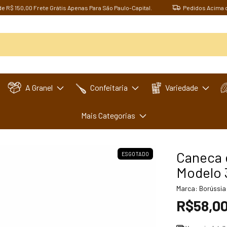
50,00 Frete Grátis Apenas Para São Paulo-Capital.
Pedidos Acima de R$ 1
A Granel
Confeitaria
Variedade
Mais Categorias
Caneca 
ESGOTADO
Modelo 
Marca:
Borússia
R$58,0