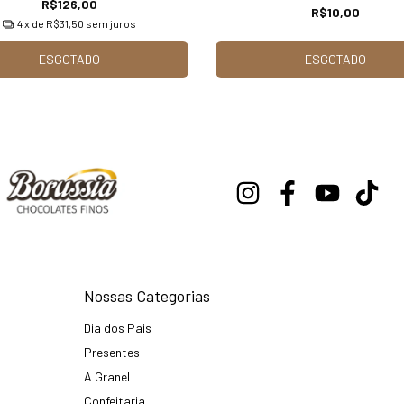
R$126,00
R$10,00
4
x de
R$31,50
sem juros
ESGOTADO
ESGOTADO
Nossas Categorias
Dia dos Pais
Presentes
A Granel
Confeitaria