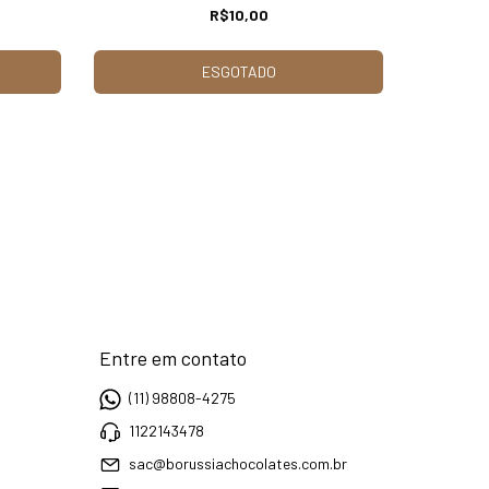
R$10,00
ESGOTADO
Entre em contato
(11) 98808-4275
1122143478
sac@borussiachocolates.com.br