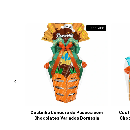
ESGOTADO
ESGOTADO
com
Cestinha Cenoura de Páscoa com
Cest
rússia
Chocolates Variados Borússia
Choc