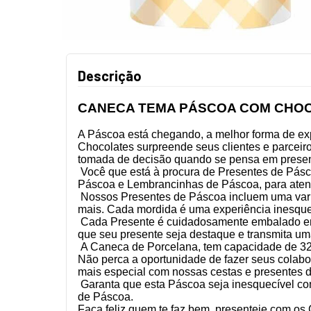
Descrição
CANECA TEMA PÁSCOA COM CHO
A Páscoa
está chegando, a melhor forma de ex
Chocolates surpreende seus clientes e parceir
tomada de decisão quando se pensa em present
Você que está à procura de Presentes de Pás
Páscoa e Lembrancinhas de Páscoa, para atend
Nossos Presentes de Páscoa incluem uma varie
mais. Cada mordida é uma experiência inesque
Cada Presente é cuidadosamente embalado em 
que seu presente seja destaque e transmita u
A Caneca de Porcelana, tem capacidade de 32
Não perca a oportunidade de fazer seus colabo
mais especial com nossas cestas e presentes 
Garanta que esta Páscoa seja inesquecível co
de Páscoa.
Faça feliz quem te faz bem, presenteie com os