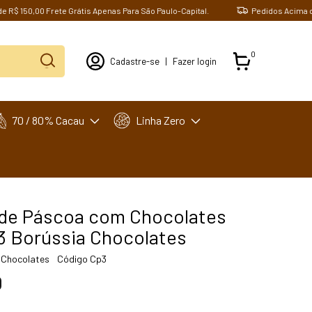
50,00 Frete Grátis Apenas Para São Paulo-Capital.
Pedidos Acima de R$ 1
0
Cadastre-se
|
Fazer login
70 / 80% Cacau
Linha Zero
de Páscoa com Chocolates
3 Borússia Chocolates
 Chocolates
Código
Cp3
0