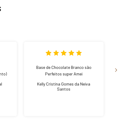
s
Base de Chocolate Branco são
Mini P
nto)
Perfeitos super Amei
al
Kelly Cristina Gomes da Neiva
Santos