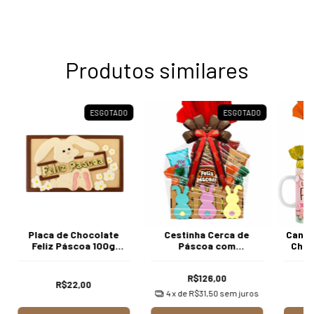
Produtos similares
ESGOTADO
ESGOTADO
Placa de Chocolate
Cestinha Cerca de
Canec
Feliz Páscoa 100g
Páscoa com
Choc
Borússia Chocolates
Chocolates Variados
Ború
Borússia
R$126,00
R$22,00
4
x de
R$31,50
sem juros