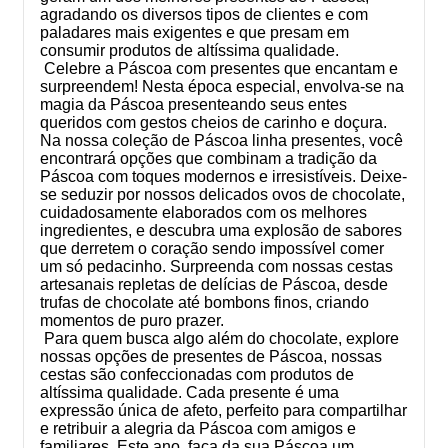
agradando os diversos tipos de clientes e com
paladares mais exigentes e que presam em
consumir produtos de altíssima qualidade.
Celebre a Páscoa com presentes que encantam e
surpreendem! Nesta época especial, envolva-se na
magia da Páscoa presenteando seus entes
queridos com gestos cheios de carinho e doçura.
Na nossa coleção de Páscoa linha presentes, você
encontrará opções que combinam a tradição da
Páscoa com toques modernos e irresistíveis. Deixe-
se seduzir por nossos delicados ovos de chocolate,
cuidadosamente elaborados com os melhores
ingredientes, e descubra uma explosão de sabores
que derretem o coração sendo impossível comer
um só pedacinho. Surpreenda com nossas cestas
artesanais repletas de delícias de Páscoa, desde
trufas de chocolate até bombons finos, criando
momentos de puro prazer.
Para quem busca algo além do chocolate, explore
nossas opções de presentes de Páscoa, nossas
cestas são confeccionadas com produtos de
altíssima qualidade. Cada presente é uma
expressão única de afeto, perfeito para compartilhar
e retribuir a alegria da Páscoa com amigos e
familiares. Este ano, faça da sua Páscoa um