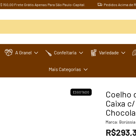
00 Frete Grátis Apenas Para São Paulo-Capital.
Pedidos Acima de R$ 150,
A Granel
Confeitaria
Variedade
Mais Categorias
Coelho d
ESGOTADO
Caixa c
Chocola
Marca:
Borússia
R$293,