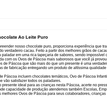
ocolate Ao Leite Puro
rpreender
nosso chocolate puro, proporciona experiência que 
o verdadeiro cacau. Feito a partir dos melhores grãos de caca
u paladar em uma rica tapeçaria de sabores
, sendo impossível
da com os Ovos de Páscoa mais saborosos que você já provou.
s de Páscoa que são mais do que um presente é uma verdadeir
as de fabricação entregando um produto de altíssima qualidad
e Páscoa incluem chocolates temáticos, Ovo de Páscoa Infanti
e vão satisfazer todos os paladares.
presente ideal para as crianças nesta Páscoa, acerte no pres
nde capacidade de produção atendemos também Escolas, Empres
os melhores Ovos de Páscoa para seus colaboradores, crianças 