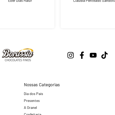
Eber Dias Maluf
Claudia Penteado Sandov
Nossas Categorias
Dia dos Pais
Presentes
A Granel
Confeitaria