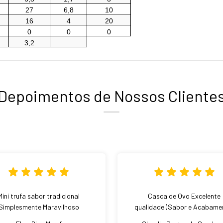
27
6,8
10
16
4
20
0
0
0
3,2
Depoimentos de Nossos Cliente
Mini trufa sabor tradicional
Casca de Ovo Excelente
Simplesmente Maravilhoso
qualidade (Sabor e Acabame