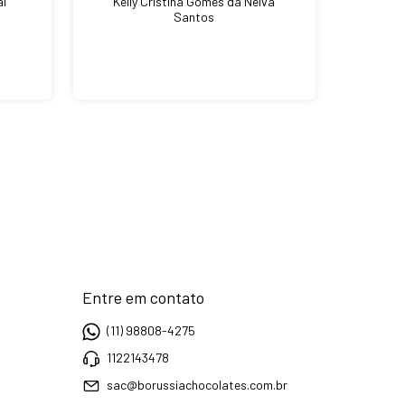
al
Kelly Cristina Gomes da Neiva
Santos
Entre em contato
(11) 98808-4275
1122143478
sac@borussiachocolates.com.br