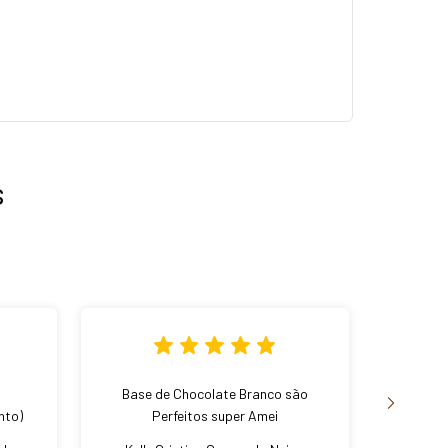
s
Base de Chocolate Branco são
Mini P
nto)
Perfeitos super Amei