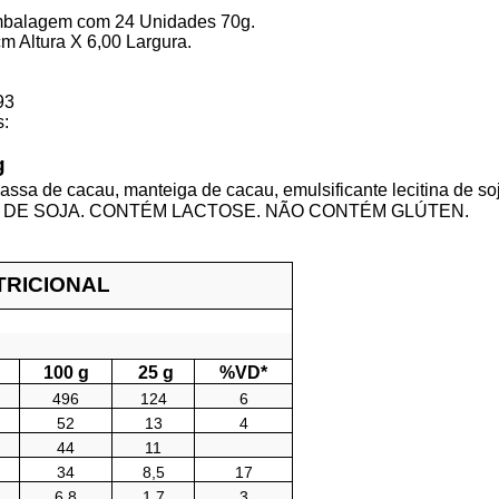
Embalagem com 24 Unidades 70g.
 Altura X 6,00 Largura.
93
s:
g
massa de cacau, manteiga de cacau, emulsificante lecitina de so
 DE SOJA. CONTÉM LACTOSE. NÃO CONTÉM GLÚTEN.
TRICIONAL
100 g
25 g
%VD*
496
124
6
52
13
4
44
11
34
8,5
17
6,8
1,7
3