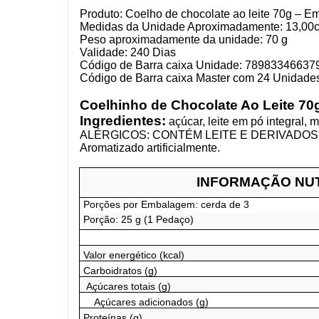
Produto: Coelho de chocolate ao leite 70g – 
Medidas da Unidade Aproximadamente: 13,00cm
Peso aproximadamente da unidade: 70 g
Validade: 240 Dias
Código de Barra caixa Unidade: 78983346637
Código de Barra caixa Master com 24 Unidade
Coelhinho de Chocolate Ao Leite 70
Ingredientes:
açúcar, leite em pó integral, 
ALÉRGICOS: CONTÉM LEITE E DERIVADOS
Aromatizado artificialmente.
INFORMAÇÃO NU
Porções por Embalagem: cerda de 3
Porção: 25 g (1 Pedaço)
Valor energético (kcal)
Carboidratos (g)
Açúcares totais (g)
Açúcares adicionados (g)
Proteínas (g)