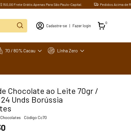
00 Frete Grátis Apenas Para São Paulo-Capital.
Pedidos Acima de R$ 150,
0
Cadastre-se
|
Fazer login
70 / 80% Cacau
Linha Zero
e Chocolate ao Leite 70gr /
/ 24 Unds Borússia
tes
 Chocolates
Código
Cc70
30