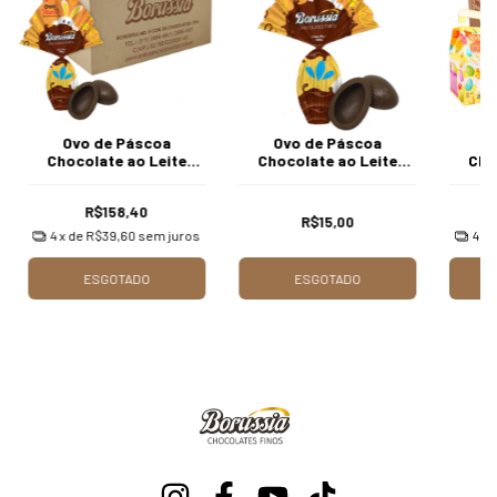
Ovo de Páscoa
Ovo de Páscoa
O
Chocolate ao Leite
Chocolate ao Leite
Cho
100gr / Caixa c/ 12 Unds
100gr Unidade Borússia
120gr 
Borússia Chocolates
Chocolates
Ború
R$158,40
R$15,00
4
x de
R$39,60
sem juros
4
x 
ESGOTADO
ESGOTADO