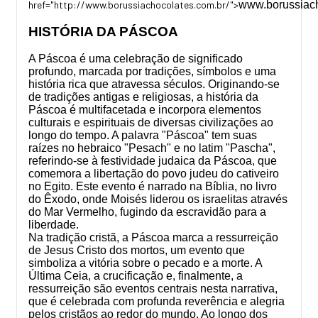
href="http://www.borussiachocolates.com.br/">
www.borussiach
HISTÓRIA
DA PÁSCOA
A Páscoa é uma celebração de significado
profundo, marcada por tradições, símbolos e uma
história rica que atravessa séculos. Originando-se
de tradições antigas e religiosas, a história da
Páscoa é multifacetada e incorpora elementos
culturais e espirituais de diversas civilizações ao
longo do tempo. A palavra "Páscoa" tem suas
raízes no hebraico "Pesach" e no latim "Pascha",
referindo-se à festividade judaica da Páscoa, que
comemora a libertação do povo judeu do cativeiro
no Egito. Este evento é narrado na Bíblia, no livro
do Êxodo, onde Moisés liderou os israelitas através
do Mar Vermelho, fugindo da escravidão para a
liberdade.
Na tradição cristã, a Páscoa marca a ressurreição
de Jesus Cristo dos mortos, um evento que
simboliza a vitória sobre o pecado e a morte. A
Última Ceia, a crucificação e, finalmente, a
ressurreição são eventos centrais nesta narrativa,
que é celebrada com profunda reverência e alegria
pelos cristãos ao redor do mundo. Ao longo dos