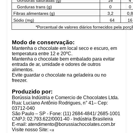
Gorduras saturadas (g)
16
4
Gorduras trans (g)
0
0
Fibras alimentares (g)
3,2
0,8
Sódio (mg)
64
16
*Porcentual de valores diários fornecidos pela porç
Modo de conservação:
Mantenha o chocolate em local seco e escuro, em
temperatura entre 12 e 20ºC.
Mantenha o chocolate bem embalado para evitar
entrada de ar, umidade e odores de outros
alimentos.
Evite guardar o chocolate na geladeira ou no
freezer.
Produzido por:
Borússia Indústria e Comercio de Chocolates Ltda.
Rua: Luciano Antônio Rodrigues, n° 41– Cep:
03712-040
São Paulo – SP - Fone: (11) 2684-4841/ 2685-1001
CNPJ: 02.793.622/0001-40 - Indústria Brasileira
E-mail:
atendimento@borussiachocolates.com.br
Visite nosso Site:
<a