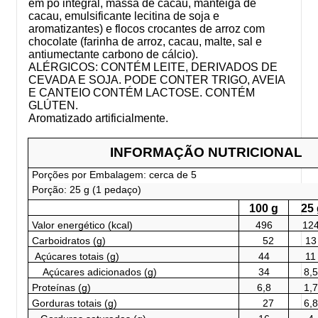
em pó integral, massa de cacau, manteiga de
cacau, emulsificante lecitina de soja e
aromatizantes) e flocos crocantes de arroz com
chocolate (farinha de arroz, cacau, malte, sal e
antiumectante carbono de cálcio).
ALÉRGICOS: CONTÉM LEITE, DERIVADOS DE
CEVADA E SOJA. PODE CONTER TRIGO, AVEIA
E CANTEIO CONTÉM LACTOSE. CONTÉM
GLÚTEN.
Aromatizado artificialmente.
INFORMAÇÃO NUTRICIONAL
Porções por Embalagem: cerca de 5
Porção: 25 g (1 pedaço)
100 g
25 
Valor energético (kcal)
496
12
Carboidratos (g)
52
13
Açúcares totais (g)
44
11
Açúcares adicionados (g)
34
8,5
Proteínas (g)
6,8
1,7
Gorduras totais (g)
27
6,8